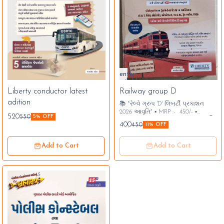
Currently
unavailable
Liberty conductor latest
Railway group D
adition
📚 *રેલ્વે ગ્રુપ 'D' લિબર્ટી પ્રકાશન
2026 આવૃતિ* ▪️ MRP :- 450/- ▪️
520
550
5% OFF
OFFER PRICE:- 400/- કુરીયર ફ્રી 👇
400
450
11% OFF
માટે બુક મેળવવા માટે સંપર્ક :- 94265
3709
Add to Cart
Add to Cart