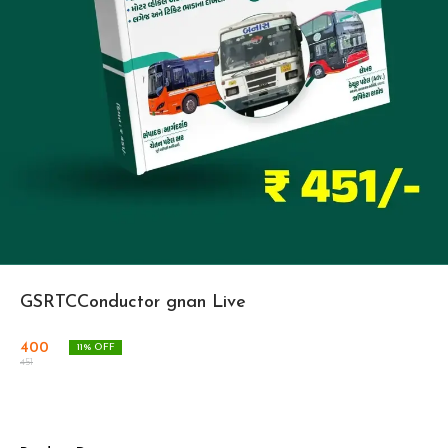
GSRTCConductor gnan Live
400
11
% OFF
451