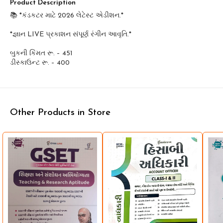
Product Description
📚 *કંડકટર માટે 2026 લેટેસ્ટ એડીશન.*
*જ્ઞાન LIVE પ્રકાશન સંપૂર્ણ રંગીન આવૃતિ.*
બુકની કિંમત રૂ. – 451
Other Products in Store