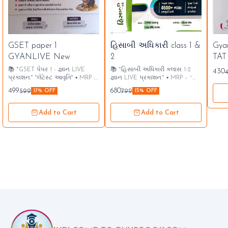
🤩 Trending
GSET paper 1
હિસાબી અધિકારી class 1 &
Gyan
⭐ Bestseller
GYANLIVE New
2
TAT
📚 *GSET પેપર 1 - જ્ઞાન LIVE
📚 *હિસાબી અધિકારી ક્લાસ 1-2
430
પ્રકાશન.* *લેટેસ્ટ આવૃતિ* ▪️ MRP :-
જ્ઞાન LIVE પ્રકાશન.* ▪️ MRP :- ~
~ 599 બુક મેળવવા માટે સંપર્ક :-
799 ▪️OFFER PRICE - 680
499
680
599
799
17% OFF
15% OFF
94265 03709
ઑફલાઇન ખરીદી પર કુરીયર ચાર્જ
ફ્રી રહેશે. બુક મેળવવા માટે સંપર્ક :-
94265 03709
Add to Cart
Add to Cart