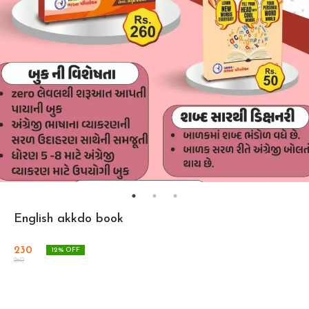
English akkdo book
230
12
% OFF
260