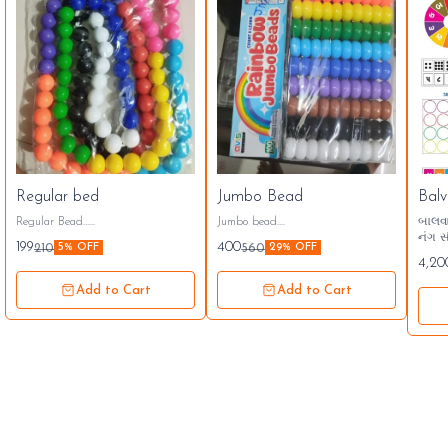
Regular bed
Jumbo Bead
Bal
Regular Bead......
Jumbo bead....
બાલવા
નંગ સંપૂર્ણ સેટની કિમંત 5000 ઓફર
199
400
210
560
5% OFF
29% OFF
4200/
4,20
Add to Cart
Add to Cart