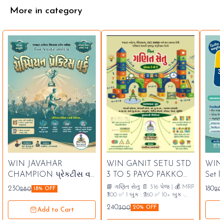
More in category
⭐ Bestseller
⭐ Bestseller
⭐ B
WIN JAVAHAR
WIN GANIT SETU STD
WIN
🤩 Trending
🤩 Trending
🤩
CHAMPION પ્રેકટીસ વર્ક
3 TO 5 PAYO PAKKO
Set 
2026 27
KARVA MATHS 2026 27
📘 ગણિત સેતુ 📄 316 પેજ | 💰 MRP
230
180
280
2
18% OFF
₹300 ✅ 1 બુક : ₹260 ✅ 10+ બુક :
₹240
240
300
20% OFF
Add to Cart