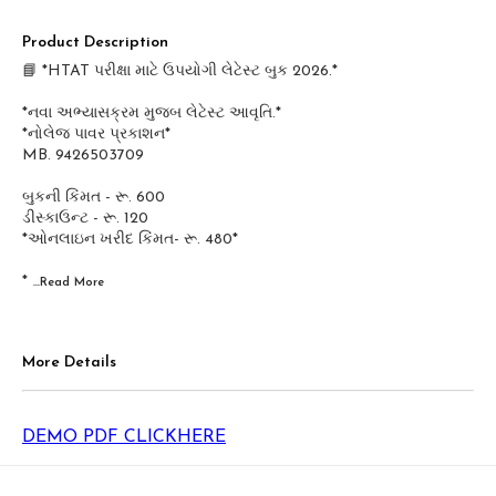
Product Description
📘 *HTAT પરીક્ષા માટે ઉપયોગી લેટેસ્ટ બુક 2026.*
*નવા અભ્યાસક્રમ મુજબ લેટેસ્ટ આવૃતિ.*
*નોલેજ પાવર પ્રકાશન*
MB. 9426503709
બુકની કિંમત - રૂ. 600
ડીસ્કાઉન્ટ - રૂ. 120
*ઓનલાઇન ખરીદ કિંમત- રૂ. 480*
*
...Read
More
More Details
DEMO PDF CLICKHERE