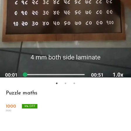
Puzzle maths
1000
9
% OFF
1100