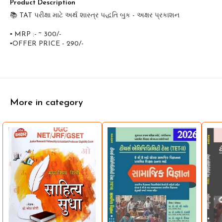
Product Description
📚 TAT પરીક્ષા માટે અર્થ શાસ્ત્ર પદ્ધતિ બુક - અક્ષર પ્રકાશન
▪️ MRP :- ~ 300/-
▪️OFFER PRICE - 290/-
More in category