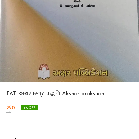
TAT અર્થશાસ્ત્ર પદ્ધતિ Akshar prakshan
290
3
% OFF
300