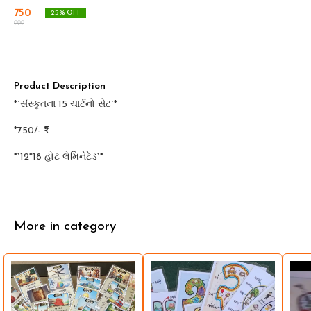
750
25
% OFF
999
Product Description
*`સંસ્કૃતના 15 ચાર્ટનો સેટ`*
*750/- ₹*
*`12*18 હોટ લેમિનેટેડ`*
More in category