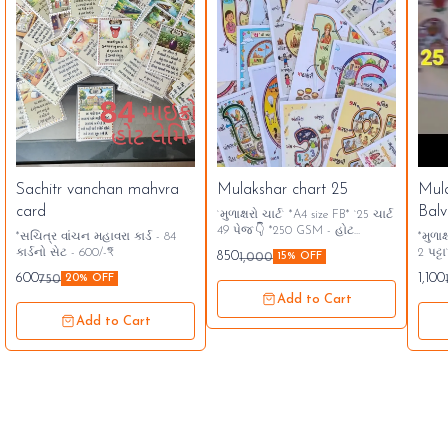
Sachitr vanchan mahvra
Mulakshar chart 25
Mul
card
Balv
`મુળાક્ષરો ચાર્ટ` *A4 size FB* `25 ચાર્ટ
49 પેજ`👇 *250 GSM - હોટ
*સચિત્ર વાંચન મહાવરા કાર્ડ - 84
*મુળાક્ષરોન
લેમિનેટેડ* *`850/- ₹`* A4 આગળ
કાર્ડનો સેટ - 600/-₹*
2 પટ્ટા`* *બાલ વાટિકા અને પ્
850
1,000
15% OFF
પાછળ પ્રિન્ટ ચાર્ટ 25
માટે ખૂબ
600
1,100
750
20% OFF
સંપર્ક...👇🏻 942650
Add to Cart
Add to Cart