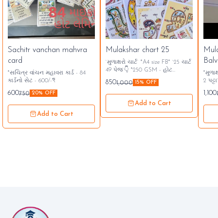
Sachitr vanchan mahvra
Mulakshar chart 25
Mul
card
Balv
`મુળાક્ષરો ચાર્ટ` *A4 size FB* `25 ચાર્ટ
49 પેજ`👇 *250 GSM - હોટ
*સચિત્ર વાંચન મહાવરા કાર્ડ - 84
*મુળાક્ષરોન
લેમિનેટેડ* *`850/- ₹`* A4 આગળ
કાર્ડનો સેટ - 600/-₹*
2 પટ્ટા`* *બાલ વાટિકા અને પ્
850
1,000
15% OFF
પાછળ પ્રિન્ટ ચાર્ટ 25
માટે ખૂબ
600
1,100
750
20% OFF
સંપર્ક...👇🏻 942650
Add to Cart
Add to Cart