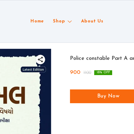
Home
Shop
About Us
Police constable Part A 
900
1100
18
% OFF
Buy Now