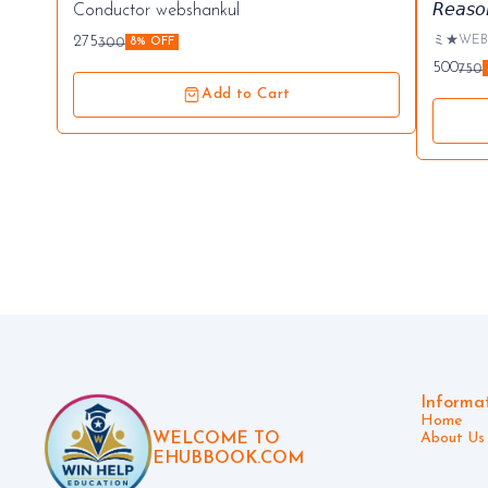
Conductor webshankul
𝘙𝘦𝘢
275
ミ★WEBSANKUL
300
8% OFF
𝐒𝐭𝐨𝐩 𝐒𝐨𝐥𝐮
500
750
ગુજરાત ગૌ
Add to Cart
જગ્યાની પરી
વિશેષતા : √ CCE, GPSC, UPSC, Railway, Banking, SSC
વગેરે જેવ
એકમાત્ર બૂક √ રીઝનિંગનો સંપૂર્ણ અભ્ય
43 પ્રકરણો √ 4000+ પ્રેકટિસ પ્રશ્નો √ દરે
પ્રશ્નોની
પ્રશ્નોનો સેટ સમજૂતી સા
- અઘરા પ્રશ્ન
Informa
Home
WELCOME TO
About Us
EHUBBOOK.COM