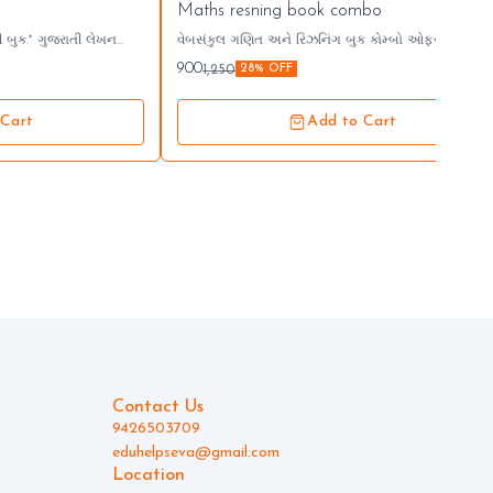
Maths resning book combo
રાતી લેખન
વેબસંકુલ ગણિત અને રિઝનિંગ બુક કોમ્બો ઓફર MRP :-
1250/- OFFER PRICE RS:- 900/- બુક મેળવવા માટે સંપર્ક :-
900
1,250
28% OFF
d/1_QlJWwVZ7VGoePYjU2caCY
94265 03709
 Cart
Add to Cart
Contact Us
9426503709
eduhelpseva@gmail.com
Location