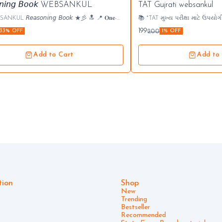
𝘰𝘯𝘪𝘯𝘨 𝘉𝘰𝘰𝘬 WEBSANKUL
TAT Gujrati websankul
 𝘙𝘦𝘢𝘴𝘰𝘯𝘪𝘯𝘨 𝘉𝘰𝘰𝘬 ★彡 🔝 📍 𝐎𝐧𝐞-
📚 *TAT મુખ્ય પરીક્ષા માટે ઉપયોગી બુક.* ગુજ
𝐭𝐢𝐨𝐧 𝐨𝐟 𝐀𝐥𝐥 𝐄𝐱𝐚𝐦𝐬 𝐟𝐨𝐫 𝐑𝐞𝐚𝐬𝐨𝐧𝐢𝐧𝐠 𝐒𝐮𝐛𝐣𝐞𝐜𝐭 ✿
કૌશલ્ય વેબસંકુલ પ્રકાશન ▪️ MRP :- ~ 200 Demo
199
200
33% OFF
1% OFF
ણ સેવા પસંદગી મંડળ દ્વારા જાહેર થયેલ 5000+
https://drive.google.com/file/
ક્ષા માટે રીઝનિંગ વિષયની સૌથી શ્રેષ્ઠ ✦ બુક ની
Gv0ruWEhkw/view?usp=drivesdk
Add to Cart
Add to
ી બહુવિધ પરીક્ષાઓ માટે Reasoning વિષયની
ાસક્રમ આવરી લેતા
ક પ્રકરણના
 ઉદાહરણ સાથે સમજૂતી √ પ્રકરણના અંતે પ્રેક્ટિસ
થે √ પ્રેક્ટિસ પ્રશ્નોનું સરળ - મધ્યમ
ો મુજબ લેવલ મુજબ વર્ગીકરણ *કુલ પેજ :- 784*
*MRP - 750* *ઓફર PRICE - 500*
tion
Shop
New
Trending
Bestseller
Recommended