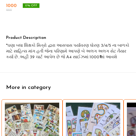
1000
17
% OFF
1200
Product Description
*ઘણા બધા શિક્ષકો મિત્રો દ્વારા આસપાસ પર્યાવરણ ધોરણ 3/4/5 ના બાળકો
માટે સાહિત્ય માંગ હતી જેના પરિણામે આપણે બે અલગ અલગ સેટ તૈયાર
કર્યા છે..અહીં 39 ચાર્ટ આપેલ છે જે A4 સાઈઝમાં 1000₹ માં આવશે
More in category