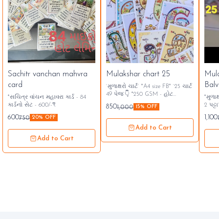
Sachitr vanchan mahvra
Mulakshar chart 25
Mul
card
Balv
`મુળાક્ષરો ચાર્ટ` *A4 size FB* `25 ચાર્ટ
49 પેજ`👇 *250 GSM - હોટ
*સચિત્ર વાંચન મહાવરા કાર્ડ - 84
*મુળાક્ષરોન
લેમિનેટેડ* *`850/- ₹`* A4 આગળ
કાર્ડનો સેટ - 600/-₹*
2 પટ્ટા`* *બાલ વાટિકા અને પ્
850
1,000
15% OFF
પાછળ પ્રિન્ટ ચાર્ટ 25
માટે ખૂબ
600
1,100
750
20% OFF
સંપર્ક...👇🏻 942650
Add to Cart
Add to Cart