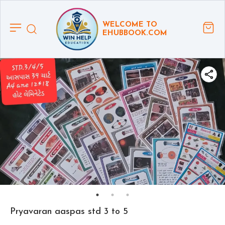
WELCOME TO
EHUBBOOK.COM
Pryavaran aaspas std 3 to 5