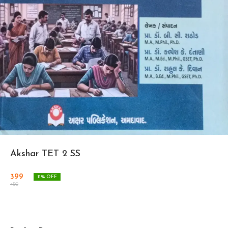
Akshar TET 2 SS
399
11
% OFF
450