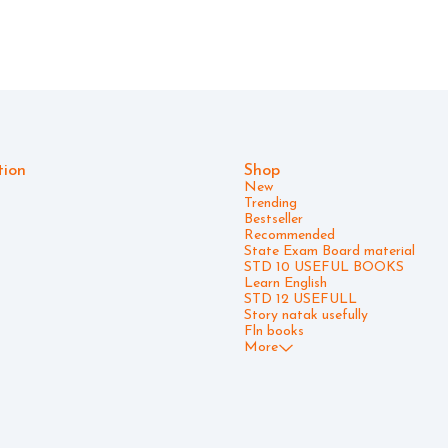
ાબતોની અલગથી કોષ્ટક સ્વરૂપે રજૂઆત. દરેક
અંતે MCQ સ્વરૂપે સ્વમૂલ્યાંકન અને મુખ્ય
યાસક્રમમાં સમાવિષ્ટ
ત્ર (Method)નો પણ ટુ-ધ-પોઈન્ટ સમાવેશ. શિક્ષણ
િપત્રો, નવી રાષ્ટ્રીય શિક્ષણ નીતિ, R.T.E. Act અને
MRP - 300* *OFFER PRICE - 250*
ી બુક મેળવવા માટે સંપર્ક :- 94265 03709 Demo
rive.google.com/file/d/1C7DPzWgUg5obnmywa3LqC
p4b/view?usp=drivesdk
tion
Shop
New
Trending
Bestseller
Recommended
State Exam Board material
STD 10 USEFUL BOOKS
Learn English
STD 12 USEFULL
Story natak usefully
Fln books
More