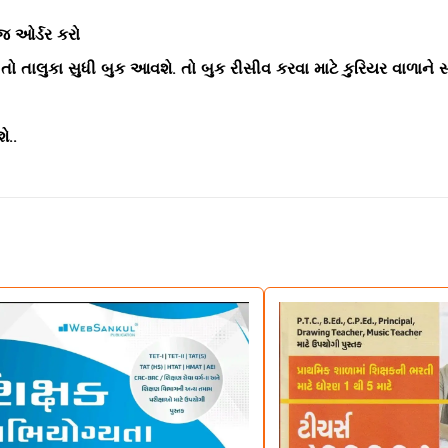
 જ ઓર્ડર કરો
ય તો તાલુકા સુધી બુક આવશે. તો બુક રીસીવ કરવા માટે કુરિયર વાળાને
ે..