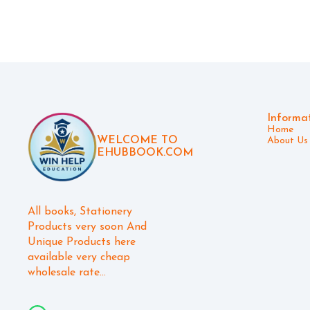
અગત્યની બ
પ્રકરણના 
પરીક્ષાના પ્રશ્નો. B.ed અને D.el.Edના અભ્
પદ્ધતિશાસ્
વિભાગના પર
વર્તમાન પ્રવાહોનો સાર *
કુરીયર ફ્ર
https://d
6l2dCnLo
Informa
Home
WELCOME TO
About Us
EHUBBOOK.COM
All books, Stationery 
Products very soon And 
Unique Products here 
available very cheap 
wholesale rate...