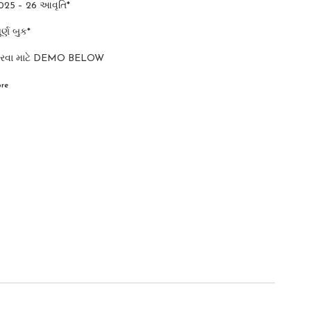
2025 – 26 આવૃતિ*
્ણ બુક*
કરવા માટે DEMO BELOW
re