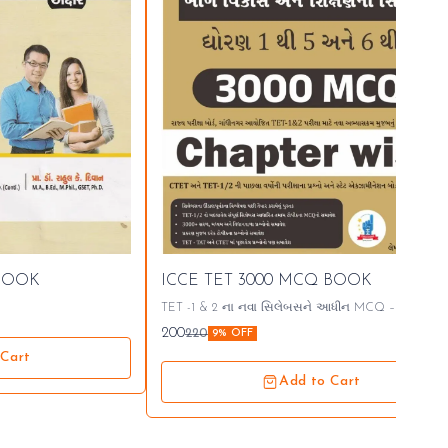
 BOOK
ICCE TET 3000 MCQ BOOK
TET -1 & 2 ના નવા સિલેબસને આધીન MCQ – પ્રેક્ટિસ
બુક વિદ્યાર્થીઓ માટે બાળ વિકાસ અને શિક્ષણના સિદ્ધાંતોની
200
220
9% OFF
સાદા અને વિધાનવાળા MCQ ની છેલ્લે પ્રેક્ટિસ થઇ શકે તે
 Cart
માટે બુક. CTET ના English / Hindi પ્રશ્નોનું ગુજરાતીમાં
ટ્રાન્સલેટ કરીને પણ મુક્યા છે જે ખુબ ફાયદો પહોંચાડશે….
Add to Cart
Demo https://drive.google.com/file/d/1-Qu-
YHsWQE2KPkaEh_usMFdocbvLcerx/view?usp=drivesdk