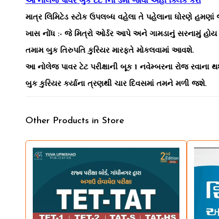
આ નોલેજ પાવર બુક ટેટ 1નો ડેમો જોવા અહીં ક્લિક કરો
માત્ર લિમિટેડ સ્ટોક ઉપલબ્ધ વહેલા તે પહેલાના ધોરણે હમણાં
ખાસ નોંધ :- જે મિત્રો ઓર્ડર આપે અને ગામડાનું સરનામું હો
તમામ બુક તિરુપતિ કુરિયર મારફતે મોકલવામાં આવશે.
આ નોલેજ પાવર ટેટ પરીક્ષાની બૂક 1 નવેમ્બરના રોજ રવાના થશ
બુક કુરિયર કર્યાના ત્રણથી ચાર દિવસમાં તમને મળી જશે.
Other Products in Store