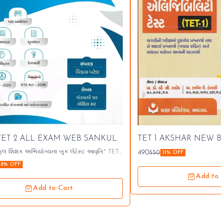
 TET 2 ALL EXAM WEB SANKUL
TET 1 AKSHAR NEW
ુલ શિક્ષક અભિયોગ્યતા બુક લેટેસ્ટ આવૃતિ.* TET -
490
550
11% OFF
 TAT માધ્યમિક અને TAT ઉચ્ચતર માધ્યમિક, HTAT
8% OFF
-BRC શિક્ષણ સેવા વર્ગ 1 અને 2 અને શિક્ષણ
્ય તમામ પરીક્ષાઓ માટે ઉપયોગી પુસ્તક. TET -
Add to
 પરીક્ષા પદ્ધતિ મુજબ તૈયાર કરેલું પુસ્તક.
Add to Cart
 માટે ધો – 11 અને ધો – 12 ના G.C.E.R.T ના
રિત માહિતી. શિક્ષણને લગતી 60+
.T ના D.el.Edના મોડ્યુલ તથા
િભાગની વેબસાઈટ પરથી આધારભૂત માહિતી.