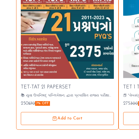
🎉 New
TET-TAT 21 PAPERSET
TET 1
🤩 Trending
📚 યુવા ઉપનિષદ્ પબ્લિકેશન, દ્વારા પ્રકાશિત રાજ્ય પરીક્ષા
📕 *વેબસંક
બોર્ડ, ગાંધીનગર દ્વારા વર્ષ 2011 થી 2023 સુધીમાં લેવાયેલા TET-
1,TET-2,
250
275
270
300
7% OFF
1,TET-2 અને - TATની પરીક્ષાના 21 પ્રશ્નપત્રોનો સમાવેશ કરતુ
HMAT, CRC
"TET-TAT 21 PAPERSET" પુસ્તક ની દ્વિતિય આવૃત્તિ 2026. ▪️
વિભાગની અન
MRP :- 270/- ▪️ OFFER PRICE:- 250/- Demo
TAT ની નવી
Add to Cart
https://drive.google.com/file/d/1FefuW_xfL20j3Bu3KXKHnM
મનોવિજ્ઞાન
s-cKSnsri-/view?usp=drivesdk
પાઠ્યપુસ્તક આધા
યોજનાઓનો સમાવેશ G.L.E.R
શિક્ષણ વ