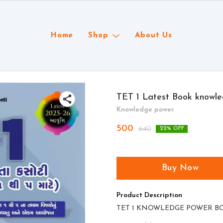
Home
Shop
About Us
TET 1 Latest Book knowl
Knowledge power
500
640
22
% OFF
Buy Now
Product Description
TET 1 KNOWLEDGE POWER B