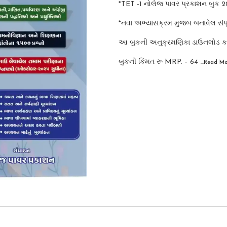
*TET -1 નોલેજ પાવર પ્રકાશન બુક 
*નવા અભ્યાસક્રમ મુજબ બનાવેલ સંપૂર
આ બુકની અનુક્રમણિકા ડાઉનલોડ 
બુકની કિંમત રૂ MRP. – 64
...Read
Mo