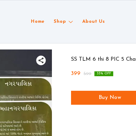
Home
Shop
About Us
SS TLM 6 thi 8 PIC 5 Cha
399
599
33
% OFF
Buy Now