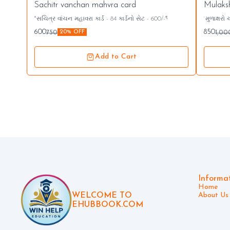
Sachitr vanchan mahvra card
Mulaksh
*સચિત્ર વાંચન મહાવરા કાર્ડ - 84 કાર્ડનો સેટ - 600/-₹*
`મુળાક્ષરો ચાર્ટ` *A4 size FB* `25 ચાર્ટ 49
600
850
750
1,00
20% OFF
Add to Cart
Informa
Home
WELCOME TO
About Us
EHUBBOOK.COM