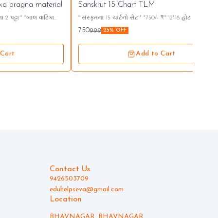
ka pragna material
Sanskrut 15 Chart TLM
*`સંસ્કૃતના 15 ચાર્ટનો સેટ`* *750/- ₹* *`12*18 હોટ લેમિનેટેડ`*
્ક...👇🏻
750
999
25% OFF
ફૂટ ના 50 ફૂટ નું કામ
 Cart
Add to Cart
Contact Us
9426503709
eduhelpseva@gmail.com
Location
BHAVNAGAR, BHAVNAGAR,