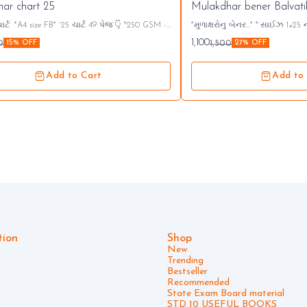
ar chart 25
Mulakdhar bener Balvati
 પેજ`👇 *250 GSM -
*મુળાક્ષરોનુ બેનર...* *`સાઈઝ 1×25 ના 2 પટ્ટા`* *બાલ વાટિકા
હોટ લેમિનેટેડ* *`850/- ₹`* A4 આગળ પાછળ પ્રિન્ટ ચાર્ટ 25
અને પ્રજ્ઞા વર્ગ માટે ખૂબ જ ઉપયોગી...* *`1100/-₹`* સંપર
1,100
0
1,500
15% OFF
27% OFF
9426503709 1*1 
Add to Cart
Add to
tion
Shop
New
Trending
Bestseller
Recommended
State Exam Board material
STD 10 USEFUL BOOKS