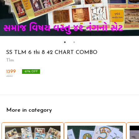
SS TLM 6 thi 8 42 CHART COMBO
Tlm
1399
67
% OFF
4200
More in category