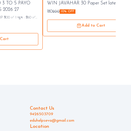
⭐ Bestseller
 3 TO 5 PAYO
WIN JAVAHAR 30 Paper Set latest 26 2
🤩 Trending
2026 27
180
200
10% OFF
P ₹300 ✅ 1 બુક : ₹260 ✅
Add to Cart
 Cart
Contact Us
9426503709
eduhelpseva@gmail.com
Location