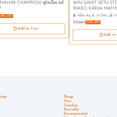
seller
⭐ Bestseller
AVAHAR CHAMPION પ્રેકટીસ વર્ક
WIN GANIT SETU STD
nding
🤩 Trending
7
PAKKO KARVA MATHS 
📘 ગણિત સેતુ 📄 316 પેજ | 💰 MR
18% OFF
10+ બુક : ₹240
240
300
20% OFF
Add to Cart
Add to
tion
Shop
New
Trending
Bestseller
Recommended