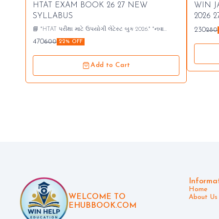
⭐ Bestseller
⭐ Best
HTAT EXAM BOOK 26 27 NEW
WIN J
🤩 Trending
🤩 Tre
SYLLABUS
2026 2
📘 *HTAT પરીક્ષા માટે ઉપયોગી લેટેસ્ટ બુક 2026.* *નવા
230
280
અભ્યાસક્રમ મુજબ લેટેસ્ટ આવૃતિ.* *નોલેજ પાવર પ્રકાશન*
470
600
22% OFF
MB. 9426503709 બુકની કિંમત - રૂ. 600 ડીસ્કાઉન્ટ - રૂ. 120
*ઓનલાઇન ખરીદ કિંમત- રૂ. 480* *આ બુકની ડેમો PDF જોવા
તેમજ બુક ખરીદવા નીચે આપેલ લિંક પર ક્લિક કરો.*⤵️
Add to Cart
Informa
Home
WELCOME TO
About Us
EHUBBOOK.COM