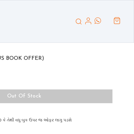
LUS BOOK OFFER)
Out Of Stock
 કે તેથી વધુ બુક ઉપર જ ઓફર લાગુ પડશે