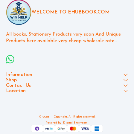
*ઓનલાઇન ખરીદી પર કુરીયર ચાર્જ
ફ્રી રહેશે.* વઘુને વઘુ બાળકો તથા
WELCOME TO EHUBBOOK.COM
વાલીઓ સુધી આ મેસેજ પહોંચવો
જોઈએ.....
All books, Stationery Products very soon And Unique 
Products here available very cheap wholesale rate...
Information
Shop
Contact Us
Location
© 2025 — Copyright, All Rights reserved.
Powered
by
Digital Showroom