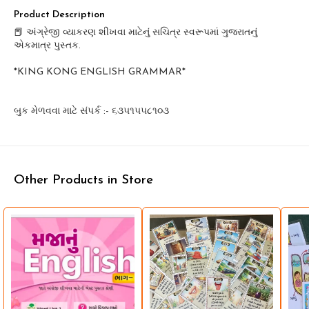
Product Description
📕 અંગ્રેજી વ્યાકરણ શીખવા માટેનું સચિત્ર સ્વરૂપમાં ગુજરાતનું
એકમાત્ર પુસ્તક.
*KING KONG ENGLISH GRAMMAR*
બુક મેળવવા માટે સંપર્ક :- ૬૩૫૧૫૫૮૧૦૩
Other Products in Store