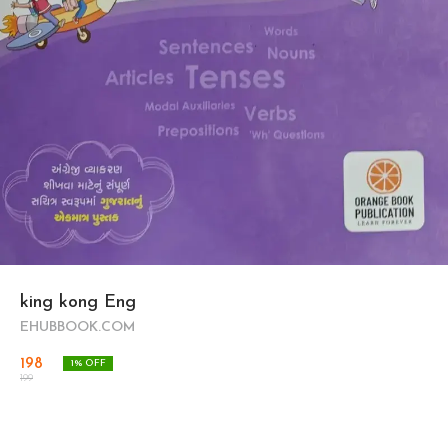
king kong Eng
EHUBBOOK.COM
198
1
% OFF
199