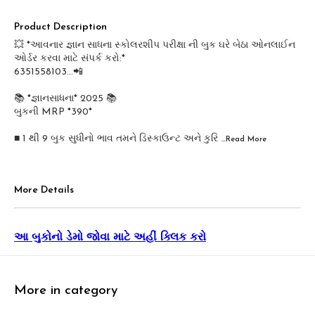
Product Description
💥 *આવનાર જ્ઞાન સાધના સ્કોલરશીપ પરીક્ષા ની બુક ઘરે બેઠા ઓનલાઈન
ઓર્ડર કરવા માટે સંપર્ક કરો:*
6351558103...📲
📚 *જ્ઞાનસાધના* 2025 📚
બુકની MRP *390*
■ 1 થી 9 બુક સુધીનો ભાવ તમને ડિસ્કાઉન્ટ અને કુરિ
...Read
More
More Details
આ બુકોનો ડેમો જોવા માટે અહીં ક્લિક કરો
More in category