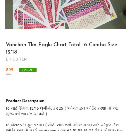
Vanchan Tlm Paglu Chart Total 16 Combo Size
12*18
E HUB TLM
825
50
% OFF
1650
Product Description
16 ચાર્ટ સિંગલ 12*18 લેમીનેટેડ 825 ( ઓનલાઇન ઓર્ડર કરશો તો આ
મુજબની સાઈઝ આવશે )
16 બેનર 2*3 ફૂટ 2300 ( મોટી સાઇઝનો ઓર્ડર કરવા માટે ઓફલાઈન
ઓર્ડર આપવો પડશે whatsapp નંબર 63 51 55 81 03 ઉપર કોલ અથવા