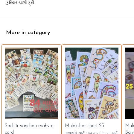
કુરિયર ચાર્જ ફ્રી
More in category
Sachitr vanchan mahvra
Mulakshar chart 25
Mul
card
Balv
`મુળાક્ષરો ચાર્ટ` *A4 size FB* `25 ચાર્ટ