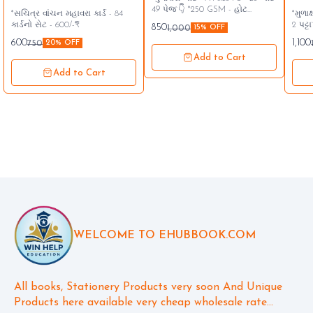
49 પેજ`👇 *250 GSM - હોટ
*સચિત્ર વાંચન મહાવરા કાર્ડ - 84
*મુળાક્ષરોન
લેમિનેટેડ* *`850/- ₹`* A4 આગળ
કાર્ડનો સેટ - 600/-₹*
2 પટ્ટા`* *બાલ વાટિકા અને પ્
850
1,000
15% OFF
પાછળ પ્રિન્ટ ચાર્ટ 25
માટે ખૂબ
600
1,100
750
20% OFF
સંપર્ક...👇🏻 942650
Add to Cart
Add to Cart
WELCOME TO EHUBBOOK.COM
All books, Stationery Products very soon And Unique 
Products here available very cheap wholesale rate...