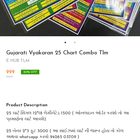
Gujarati Vyakaran 25 Chart Combo Tlm
E HUB TLM
999
60
% OFF
2500
Product Description
25 ચાર્ટ સિંગલ 12*18 લેમીનેટેડ 1500 ( ઓનલાઇન ઓર્ડર કરશો તો આ
પ્રમાણેના ચાર્ટ આવશે)
25 બેનર 2*3 ફૂટ 3000 ( આ સાઈઝમાં ચાર્ટ ની જરૂર હોય તો કોલ
અથવા whatsapp કરવો 94265 03709 )