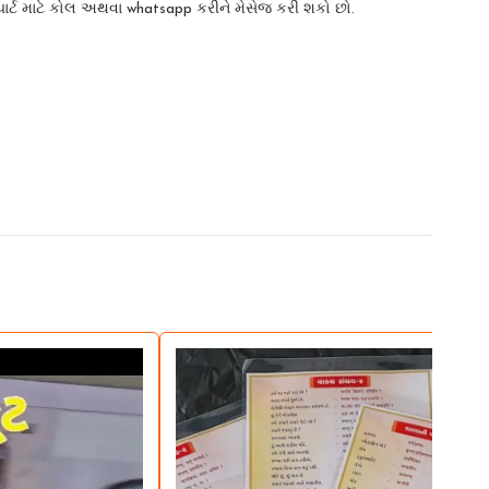
ર્ટ માટે કોલ અથવા whatsapp કરીને મેસેજ કરી શકો છો.