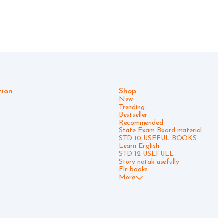
tion
Shop
New
Trending
Bestseller
Recommended
State Exam Board material
STD 10 USEFUL BOOKS
Learn English
STD 12 USEFULL
Story natak usefully
Fln books
More