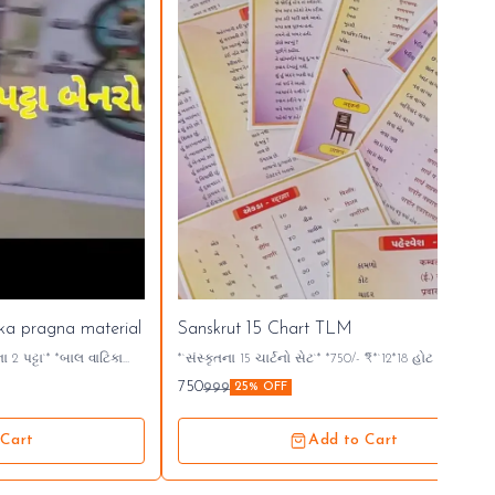
ka pragna material
Sanskrut 15 Chart TLM
*`સંસ્કૃતના 15 ચાર્ટનો સેટ`* *750/- ₹* *`12*18 હોટ લેમિનેટેડ`*
્ક...👇🏻
750
999
25% OFF
ફૂટ ના 50 ફૂટ નું કામ
 Cart
Add to Cart