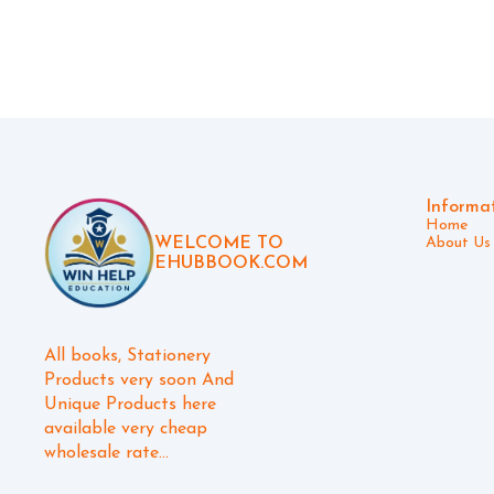
Informa
Home
WELCOME TO
About Us
EHUBBOOK.COM
All books, Stationery 
Products very soon And 
Unique Products here 
available very cheap 
wholesale rate...