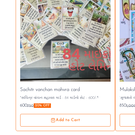
Sachitr vanchan mahvra card
Mulaksh
*સચિત્ર વાંચન મહાવરા કાર્ડ - 84 કાર્ડનો સેટ - 600/-₹*
`મુળાક્ષરો ચાર્ટ` *A4 size FB* `25 ચાર્ટ 49
600
850
750
1,00
20% OFF
Add to Cart