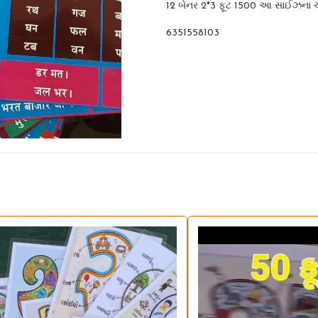
12 બેનર 2*3 ફૂટ 1500 આ સાઈઝના ચા
6351558103