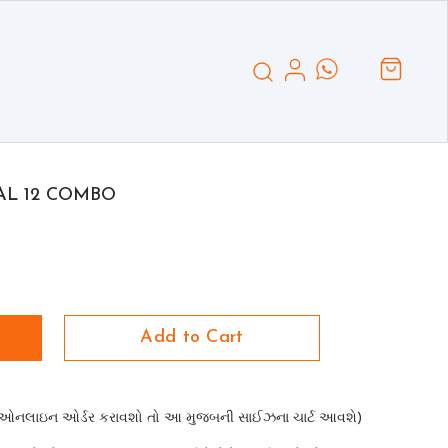
AL 12 COMBO
Add to Cart
00. (ઓનલાઇન ઓર્ડર કરાવશો તો આ મુજબની સાઈઝના ચાર્ટ આવશે)