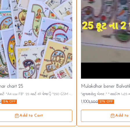
ar chart 25
Mulakdhar bener Balvati
 પેજ`👇 *250 GSM -
*મુળાક્ષરોનુ બેનર...* *`સાઈઝ 1×25 ના 2 પટ્ટા`* *બાલ વાટિકા
હોટ લેમિનેટેડ* *`850/- ₹`* A4 આગળ પાછળ પ્રિન્ટ ચાર્ટ 25
અને પ્રજ્ઞા વર્ગ માટે ખૂબ જ ઉપયોગી...* *`1100/-₹`* સંપર
1,100
0
1,500
15% OFF
27% OFF
9426503709 1*1 
Add to Cart
Add to