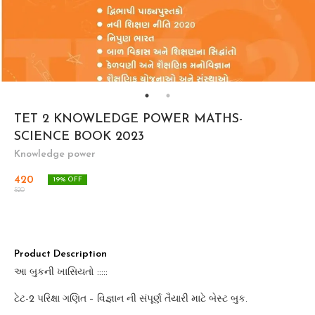
TET 2 KNOWLEDGE POWER MATHS-
SCIENCE BOOK 2023
Knowledge power
420
19
% OFF
520
Product Description
આ બુકની ખાસિયતો :::::
ટેટ-2 પરિક્ષા ગણિત – વિજ્ઞાન ની સંપૂર્ણ તૈયારી માટે બેસ્ટ બુક.