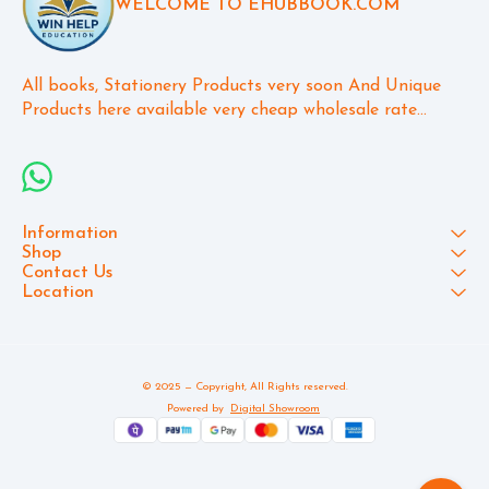
x-
WELCOME TO EHUBBOOK.COM
8j5j
w?usp=ડ
0370
All books, Stationery Products very soon And Unique 
Products here available very cheap wholesale rate...
Information
Shop
Contact Us
Location
© 2025 — Copyright, All Rights reserved.
Powered
by
Digital Showroom