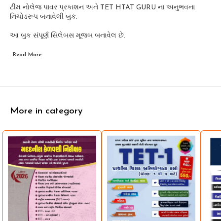
ટીમ નોલેજ પાવર પ્રકાશન અને TET HTAT GURU ના અનુભવના
નિચોડરૂપ બનાવેલી બુક.
આ બુક સંપૂર્ણ સિલેબસ મૂજબ બનાવેલ છે.
...Read
More
More in category