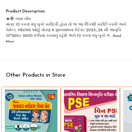
Product Description
🔥🛑 ખાસ નોંધ
માત્ર 10 કરતાં વધુ બુકો ખરીદવી હોય તો જ આ લિંકથી ખરીદી કરવી અને
પેમેન્ટ ઓછામાં ઓછું ધોરણ 8 જ્ઞાનસાધના લેટેસ્ટ 2025_26 મી આવૃત્તિ
10*260= 2600 રૂપિયા કરવાનું રહેશે અને 10 કરતાં વધુ બુકો લ
...Read
More
Other Products in Store