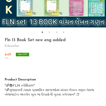
Fln 13 Book Set new eng added
Edusafar
649
16
% OFF
775
Product Description
*🌈📚FLN સ્પેશિયલ*
*🌈ગુજરાતની તમામ પ્રાથમિક શાળાઓમાં વાંચન લેખન ગણન તેમજ
બેજલાઈન અંતર્ગત ખૂબ જ ઉપયોગી બુક્સ કલેક્શન* 📑