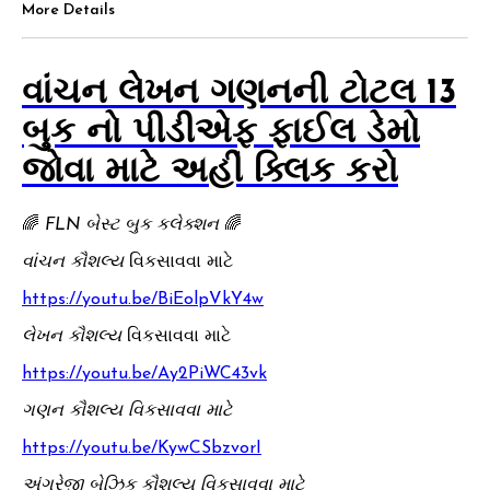
More Details
વાંચન લેખન ગણનની ટોટલ 13
બુક નો પીડીએફ ફાઈલ ડેમો
જોવા માટે અહીં ક્લિક કરો
🌈
FLN બેસ્ટ બુક કલેક્શન
🌈
વાંચન કૌશલ્ય
વિકસાવવા માટે
https://youtu.be/BiEolpVkY4w
લેખન કૌશલ્ય
વિકસાવવા માટે
https://youtu.be/Ay2PiWC43vk
ગણન કૌશલ્ય વિકસાવવા માટે
https://youtu.be/KywCSbzvorI
અંગ્રેજી બેઝિક કૌશલ્ય વિકસાવવા માટે