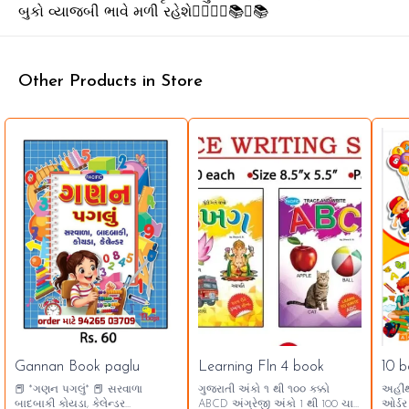
બુકો વ્યાજબી ભાવે મળી રહેશે👍🏻🙏🏻📚😊📚
Other Products in Store
🎉 New
Gannan Book paglu
Learning Fln 4 book
10 
👍 Recommended
📕 *ગણન પગલું* 📕 સરવાળા
ગુજરાતી અંકો ૧ થી ૧૦૦ કક્કો
અહીંથ
બાદબાકી કોયડા, કેલેન્ડર
ABCD અંગ્રેજી અંકો 1 થી 100 ચાર
ઓર્ડર