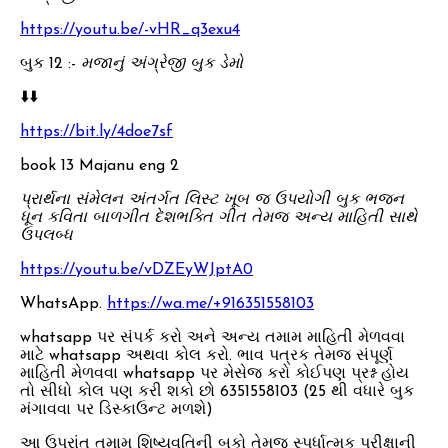
https://youtu.be/-vHR_q3exu4
બુક 12 :-
મજાનું અંગ્રેજી બુક ડેમો
⬇️⬇️
https://bit.ly/4doe7sf
book 13 Majanu eng 2
પ્રાર્થના સંમેલન અંતર્ગત લિસ્ટ ખૂબ જ ઉપયોગી બુક ભજન
ધૂન કવિતા બાળગીત દેશભક્તિ ગીત તેમજ અન્ય માહિતી સાથે
ઉપલબ્ધ
https://youtu.be/vDZEyWJptA0
WhatsApp.
https://wa.me/+916351558103
whatsapp પર સંપર્ક કરો અને અન્ય તમામ માહિતી મેળવવા
માટે whatsapp અથવા કોલ કરો. ભાવ પત્રક તેમજ સંપૂર્ણ
માહિતી મેળવવા whatsapp પર મેસેજ કરો કોઈપણ પ્રશ્ન હોય
તો સીધો કોલ પણ કરી શકો છો 6351558103 (25 થી વધારે બુક
મંગાવવા પર ડિસ્કાઉન્ટ મળશે)
આ ઉપરાંત તમામ શિષ્યવૃતિની બુકો તેમજ સ્પર્ધાત્મક પરીક્ષાની