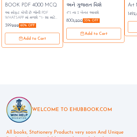
BOOK PDF 4000 MCQ
અને ગુજરાત વિશે
Art
Pdf
આ સોફ્ટ કોપી છે. જેની PDF
4*5 ના 2 બેનર આવશે.
149
7
WHATSAPP માં મળશે. *​✨ શા માટે
800
1,200
33% OFF
આ ઈ-બુક ખરીદવી?* ૧. ૪૦૦૦
399
999
60% OFF
MCQ: આનાથી બહાર કંઈ જ નહીં!
❌ ૨. ૧૭૦૭ પેજ: ફૂલ ડિટેલ
Add to Cart
સોલ્યુશન. 📚 ૩. ૮ PDF સેટ:
Add to Cart
વિષયવાર વ્યવસ્થિત ગોઠવણી. 📂 ૪.
તુરંત એક્સેસ: પેમેન્ટ કરો અને
ભણવાનું શરૂ કરો! 📲 *​🌟 ૧૦૦%
પરીક્ષાલક્ષી - ૧૦૦% સફળતા માટેનું
પંચામૃત! 🌟*
WELCOME TO EHUBBOOK.COM
All books, Stationery Products very soon And Unique 