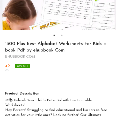
1300 Plus Best Alphabet Worksheets For Kids E
book Pdf by ehubbook Com
EHUBBOOK.COM
49
88
% OFF
399
Product Description
🎨📚 Unleash Your Child's Potential with Fun Printable
Worksheets!
Hey Parents! Struggling to find educational and fun screen-free
activities for your little ones? Look no further! Our Ultimate