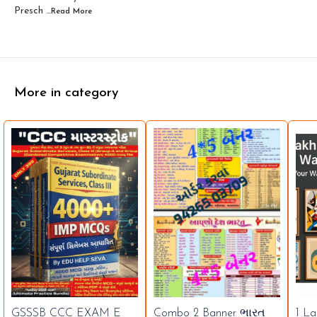
Presch
...Read
More
More in category
GSSSB CCC EXAM E
Combo 2 Banner ભારત
1 La