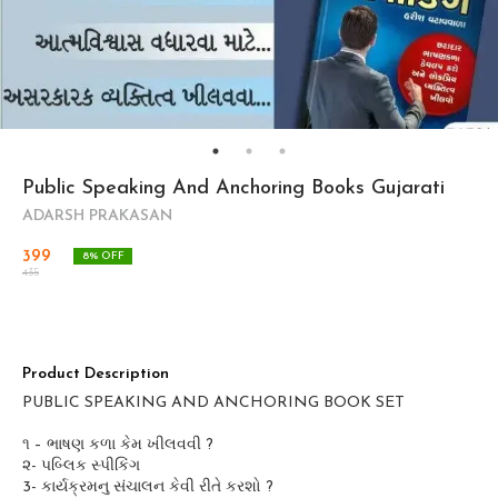
Public Speaking And Anchoring Books Gujarati
ADARSH PRAKASAN
399
8
% OFF
435
Product Description
PUBLIC SPEAKING AND ANCHORING BOOK SET
૧ – ભાષણ કળા કેમ ખીલવવી ?
૨- પબ્લિક સ્પીકિંગ
3- કાર્યક્રમનુ સંચાલન કેવી રીતે કરશો ?