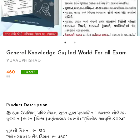
General Knowledge Guj Ind World For all Exam
YUVAUPNISHAD
460
11
% OFF
518
Product Description
📚 યુવા ઉપનિષદ્ પબ્લિકેશન, સુરત દ્વારા પ્રકાશિત '' જનરલ નોલેજ -
ગુજરાત | ભારત | વિશ્વ (વર્ણનાત્મક સ્વરૂપે) *દ્વિતીય આવૃત્તિ-2024*
બુકની કિંમત - રૂ. 510
*ઓનલાઇન ખરીદ કિંમત- રૂ. 460*