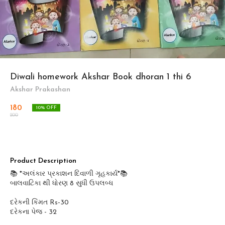
Diwali homework Akshar Book dhoran 1 thi 6
Akshar Prakashan
180
10
% OFF
200
Product Description
📚 *અલંકાર પ્રકાશન દિવાળી ગૃહકાર્ય*📚
બાલવાટિકા થી ધોરણ 8 સુધી ઉપલબ્ધ
દરેકની કિંમત Rs-30
દરેકના પેજ - 32