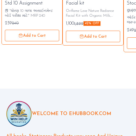
🎉
Std 10 Assignment
Facial kit
Stoc
⭐ B
guja
📕 *ધોરણ 10 ગાલા અસાઈનમેન્ટ
Oriflame Love Nature Radiance
બોર્ડ પરીક્ષા માટે.* MRP 240
Facial Kit with Organic Milk,
ઓર્ડ
Honey and Turmeric 250GM
જરૂર
239
240
1,100
1,899
42% OFF
તમામ 
249
Add to Cart
Add to Cart
WELCOME TO EHUBBOOK.COM