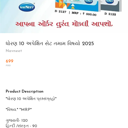
ધોરણ 10 અપેક્ષિત સેટ તમામ વિષયો 2025
Navneet
699
700
Product Description
*ધોરણ 10 અપેક્ષિત પ્રશ્નસંગ્રહો*
*વિષય.* *MRP*
ગુજરાતી- 120
હિન્દી /સંસ્કૃત - 90